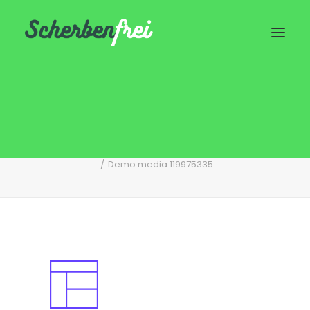
Demo media 119975335
Home
Verschönere deine Stadt- Melde Schäden und
Mängel!
Demo media 119975335