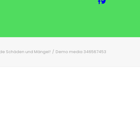
lde Schäden und Mängel!
Demo media 346567453